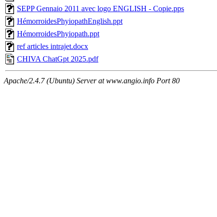
SEPP Gennaio 2011 avec logo ENGLISH - Copie.pps
HémorroidesPhyiopathEnglish.ppt
HémorroidesPhyiopath.ppt
ref articles intrajet.docx
CHIVA ChatGpt 2025.pdf
Apache/2.4.7 (Ubuntu) Server at www.angio.info Port 80