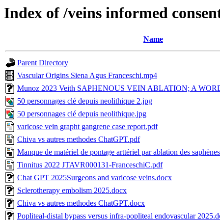
Index of /veins informed consen
Name
Parent Directory
Vascular Origins Siena Agus Franceschi.mp4
Munoz 2023 Veith SAPHENOUS VEIN ABLATION; A WOR
50 personnages clé depuis neolithique 2.jpg
50 personnages clé depuis neolithique.jpg
varicose vein grapht gangrene case report.pdf
Chiva vs autres methodes ChatGPT.pdf
Manque de matériel de pontage arttériel par ablation des saphène
Tinnitus 2022 JTAVR000131-FranceschiC.pdf
Chat GPT 2025Surgeons and varicose veins.docx
Sclerotherapy embolism 2025.docx
Chiva vs autres methodes ChatGPT.docx
Popliteal-distal bypass versus infra-popliteal endovascular 2025.